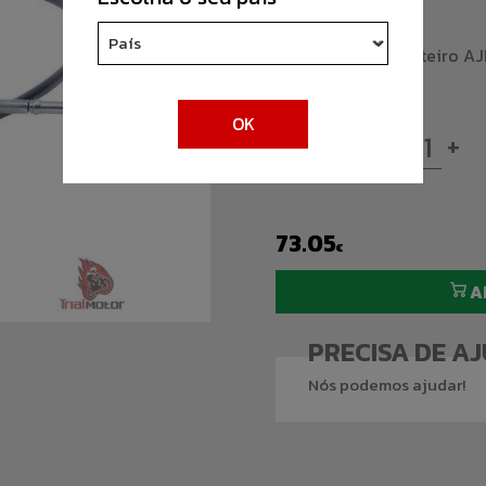
Cor:
Preto
Marca:
Jitsie
Tipo:
Travão dianteiro A
OK
-
+
QUANTIDADE
73.05
€
A
PRECISA DE A
Nós podemos ajudar!