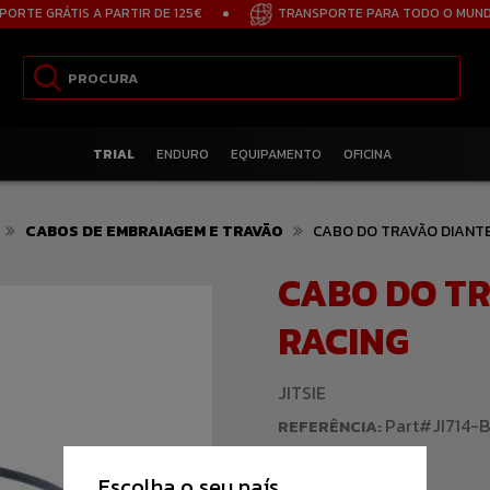
GRÁTIS A PARTIR DE 125€
TRANSPORTE PARA TODO O MUNDO
TRIAL
ENDURO
EQUIPAMENTO
OFICINA
CABOS DE EMBRAIAGEM E TRAVÃO
CABO DO TRAVÃO DIANTE
CABO DO TR
RACING
JITSIE
Part#JI714-
REFERÊNCIA:
DESCRIÇÃO:
Moto:
Ossa 11-14
Escolha o seu país