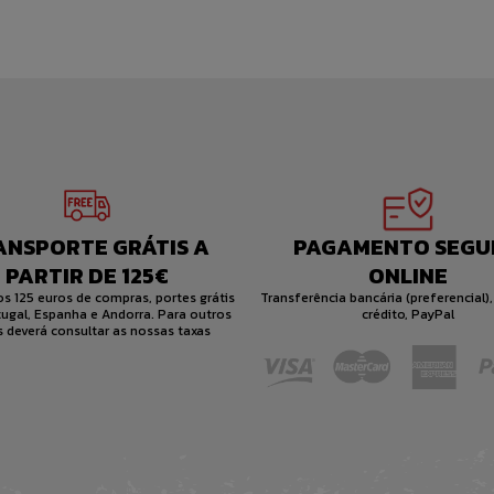
ANSPORTE GRÁTIS A
PAGAMENTO SEGU
PARTIR DE 125€
ONLINE
dos 125 euros de compras, portes grátis
Transferência bancária (preferencial),
ugal, Espanha e Andorra. Para outros
crédito, PayPal
s deverá consultar as nossas taxas