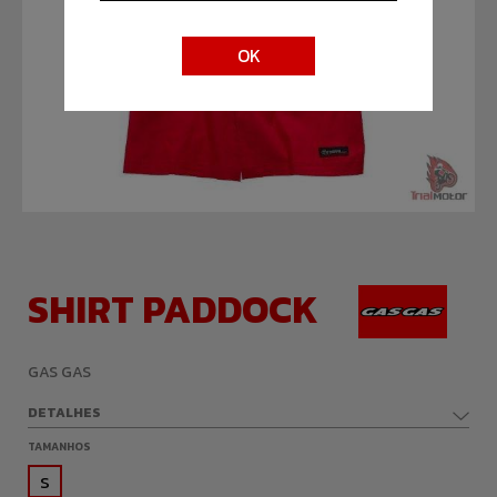
OK
SHIRT PADDOCK
GAS GAS
DETALHES
TAMANHOS
S