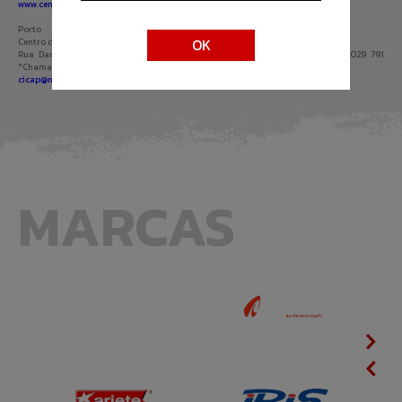
www.centroarbitragemlisboa.pt
Porto
OK
Centro de Informação de Consumo e Arbitragem do Porto
Rua Damião de Góis nº 31 Loja 6, 4050-225 Porto | Tel. 225 508 349/225 029 791
*Chamada para a rede fixa nacional
cicap@mail.telepac.pt
|
www.cicap.pt
MARCAS
Next
Previ